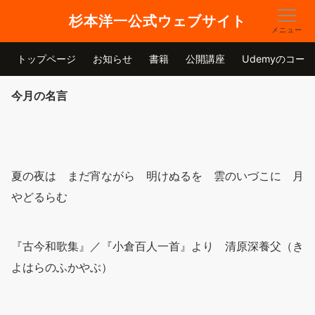
杉本洋一公式ウェブサイト
メニュー
トップページ
お知らせ
書籍
公開講座
Udemyのコース
今月の名言
夏の夜は まだ宵ながら 明けぬるを 雲のいづこに 月
やどるらむ
『古今和歌集』／『小倉百人一首』より 清原深養父（き
よはらのふかやぶ）