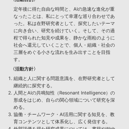
定年後に得た自由な時間と、AIの急速な進化が重
なったことは、私にとって幸運な巡り合わせであ
った。私は在野研究者として、探究したいテーマ
に向き合い、研究を続けていく。そして、その過
程で得られた知見や成果を、静かな雨粒のように
社会へ還元していくことで、個人・組織・社会の
三層をめぐる小さな流れを生み出すことを目指
す。
〈活動方針〉
組織と人に関する問題意識を、在野研究者として
継続的に探究する。
人間とAIの共鳴知性（Resonant Intelligence）の
形成をはじめ、自らの関心領域について研究を深
める。
協働・チームワーク・AI活用に関する知見を、教
育コンテンツとして体系化し、広く発信する。
外部評価を得た研究成果については、書籍やWeb