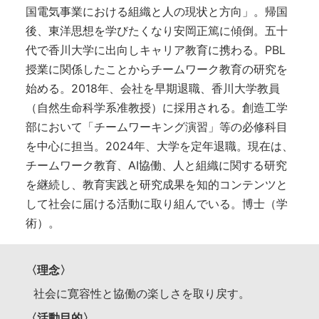
国電気事業における組織と人の現状と方向」。帰国
後、東洋思想を学びたくなり安岡正篤に傾倒。五十
代で香川大学に出向しキャリア教育に携わる。PBL
授業に関係したことからチームワーク教育の研究を
始める。2018年、会社を早期退職、香川大学教員
（自然生命科学系准教授）に採用される。創造工学
部において「チームワーキング演習」等の必修科目
を中心に担当。2024年、大学を定年退職。現在は、
チームワーク教育、AI協働、人と組織に関する研究
を継続し、教育実践と研究成果を知的コンテンツと
して社会に届ける活動に取り組んでいる。博士（学
術）。
〈理念〉
社会に寛容性と協働の楽しさを取り戻す。
〈活動目的〉