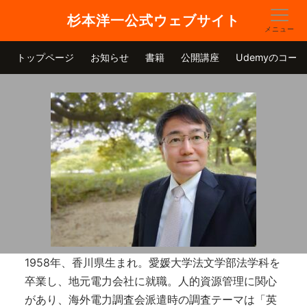
杉本洋一公式ウェブサイト
メニュー
トップページ
お知らせ
書籍
公開講座
Udemyのコース
1958年、香川県生まれ。愛媛大学法文学部法学科を
卒業し、地元電力会社に就職。人的資源管理に関心
があり、海外電力調査会派遣時の調査テーマは「英