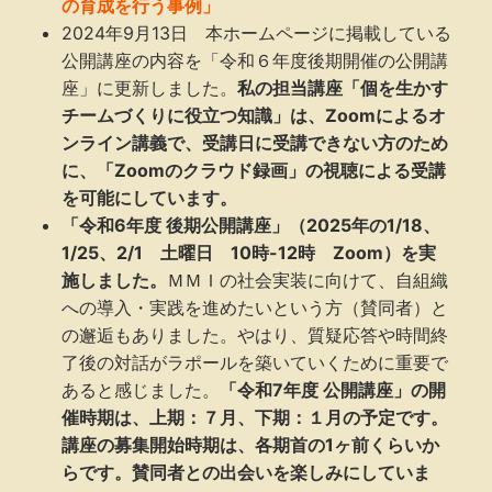
の育成を行う事例」
2024年9月13日 本ホームページに掲載している
公開講座の内容を「令和６年度後期開催の公開講
座」に更新しました。
私の担当講座「個を生かす
チームづくりに役立つ知識」は、Zoomによるオ
ンライン講義で、受講日に受講できない方のため
に、「Zoomのクラウド録画」の視聴による受講
を可能にしています。
「令和6年度 後期公開講座」（2025年の1/18、
1/25、2/1 土曜日 10時-12時 Zoom）を実
施しました。
ＭＭＩの社会実装に向けて、自組織
への導入・実践を進めたいという方（賛同者）と
の邂逅もありました。やはり、質疑応答や時間終
了後の対話がラポールを築いていくために重要で
あると感じました。
「令和7年度 公開講座」の開
催時期は、上期：７月、下期：１月の予定です。
講座の募集開始時期は、各期首の1ヶ前くらいか
らです。賛同者との出会いを楽しみにしていま