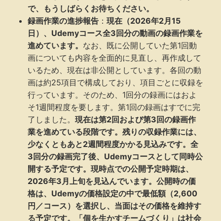
で、もうしばらくお待ちください。
録画作業の進捗報告
：
現在（2026年2月15
日）、Udemyコース全3回分の動画の録画作業を
進めています。
なお、既に公開していた第1回動
画についても内容を全面的に見直し、再作成して
いるため、現在は非公開としています。各回の動
画は約25項目で構成しており、項目ごとに収録を
行っています。そのため、1回分の録画にはおよ
そ1週間程度を要します。第1回の録画はすでに完
了しました。
現在は第2回および第3回の録画作
業を進めている段階です。残りの収録作業には、
少なくともあと2週間程度かかる見込みです。全
3回分の録画完了後、Udemyコースとして同時公
開する予定です。現時点での公開予定時期は、
2026年3月上旬を見込んでいます。公開時の価
格は、Udemyの価格設定の中で最低額（2,600
円／コース）を選択し、当面はその価格を維持す
る予定です。「個を生かすチームづくり」は社会