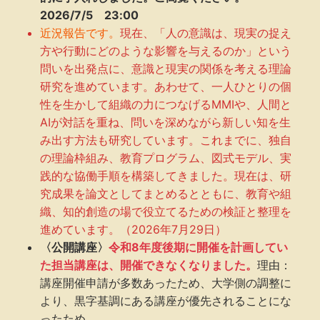
2026/7/5 23:00
近況報告です。
現在、「人の意識は、現実の捉え
方や行動にどのような影響を与えるのか」という
問いを出発点に、意識と現実の関係を考える理論
研究を進めています。あわせて、一人ひとりの個
性を生かして組織の力につなげるMMIや、人間と
AIが対話を重ね、問いを深めながら新しい知を生
み出す方法も研究しています。これまでに、独自
の理論枠組み、教育プログラム、図式モデル、実
践的な協働手順を構築してきました。現在は、研
究成果を論文としてまとめるとともに、教育や組
織、知的創造の場で役立てるための検証と整理を
進めています。（2026年7月29日）
〈公開講座〉
令和8年度後期に開催を計画してい
た担当講座は、開催できなくなりました。
理由：
講座開催申請が多数あったため、大学側の調整に
より、黒字基調にある講座が優先されることにな
ったため。