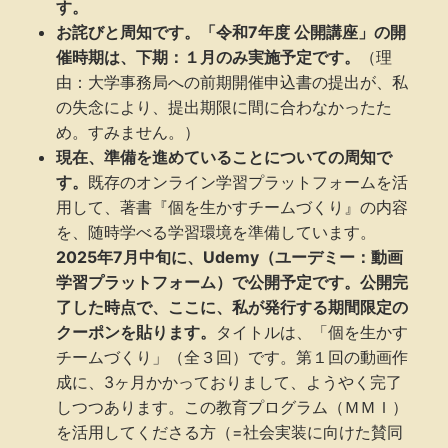
す。
お詫びと周知です。「令和7年度 公開講座」の開
催時期は、下期：１月のみ実施予定です。
（理
由：大学事務局への前期開催申込書の提出が、私
の失念により、提出期限に間に合わなかったた
め。すみません。）
現在、準備を進めていることについての周知で
す。
既存のオンライン学習プラットフォームを活
用して、著書『個を生かすチームづくり』の内容
を、随時学べる学習環境を準備しています。
2025年7月中旬に、Udemy（ユーデミー：動画
学習プラットフォーム）で公開予定です。公開完
了した時点で、ここに、私が発行する期間限定の
クーポンを貼ります。
タイトルは、「個を生かす
チームづくり」（全３回）です。第１回の動画作
成に、3ヶ月かかっておりまして、ようやく完了
しつつあります。この教育プログラム（ＭＭＩ）
を活用してくださる方（=社会実装に向けた賛同