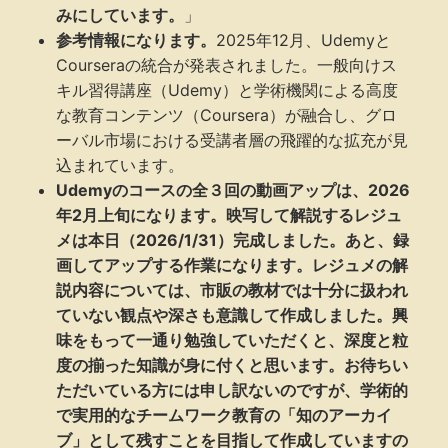
みにしています。
」
参考情報になります。
2025年12月、Udemyと
Courseraの統合が発表されました。一般向けス
キル習得講座（Udemy）と学術機関による高度
な教育コンテンツ（Coursera）が融合し、グロ
ーバル市場における受講者層の飛躍的な拡充が見
込まれています。
Udemyのコースの全３回の動画アップは、2026
年2月上旬になります。映写して解説するレジュ
メは本日（2026/1/31）完成しました。あと、録
画してアップする作業になります。レジュメの解
説内容については、市販の教材では十分に扱われ
ていない観点や深さも意識して作成しました。興
味をもって一通り勉強していただくと、深度と粒
度の揃った知識が身に付くと思います。お待ちい
ただいている方には申し訳ないのですが、学術的
で実用的なチームワーク教育の「知のアーカイ
ブ」として残すことを目指して作成していますの