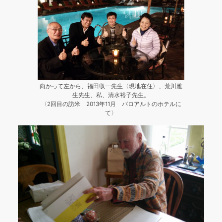
向かって左から、福田収一先生〈現地在住〉、荒川雅
生先生、私、清水裕子先生。
〈2回目の訪米 2013年11月 パロアルトのホテルに
て〉